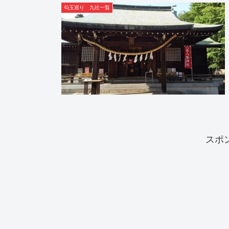
勾玉巡り 九社一覧
スポ