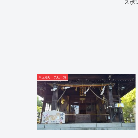
スポ
勾玉巡り 九社一覧