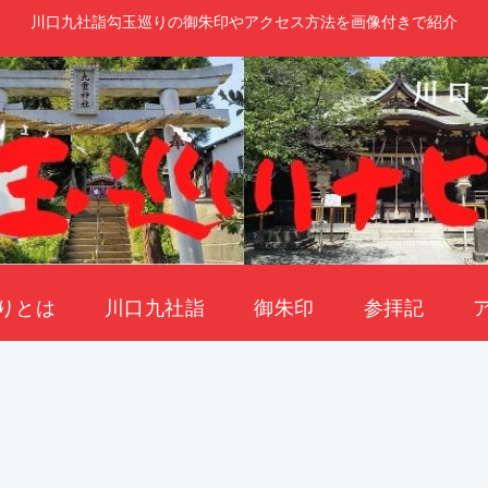
川口九社詣勾玉巡りの御朱印やアクセス方法を画像付きで紹介
りとは
川口九社詣
御朱印
参拝記